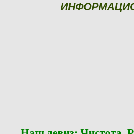
ИНФОРМАЦИ
Наш девиз: Чистота