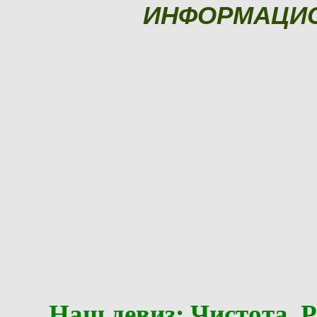
ИНФОРМАЦИ
Наш девиз: Чистота