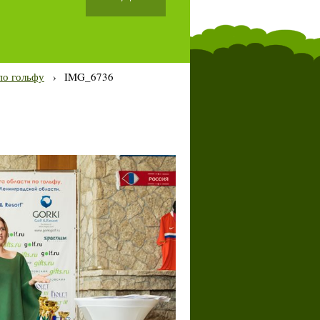
по гольфу
›
IMG_6736