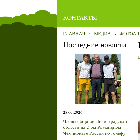
КОНТАКТЫ
ГЛАВНАЯ
›
МЕДИА
›
ФОТОАЛ
Последние новости
23.07.2026
Члены сборной Ленинградской
области на 2-ом Командном
Чемпионате России по гольфу