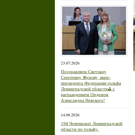
23.07.2026
Поздравляем Светлану
Сергеевну Журову, вице-
президента Федерации гольфа
Ленинградской области⛳ с
награждением Орденом
Александра Невского!
14.06.2026
19й Чемпионат Ленинградской
области по гольфу.