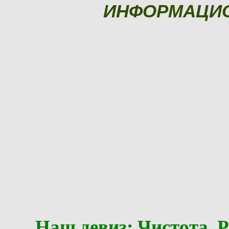
ИНФОРМАЦИ
Наш девиз: Чистота