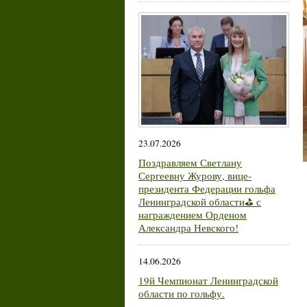
23.07.2026
Поздравляем Светлану
Сергеевну Журову, вице-
президента Федерации гольфа
Ленинградской области⛳ с
награждением Орденом
Александра Невского!
14.06.2026
19й Чемпионат Ленинградской
области по гольфу.