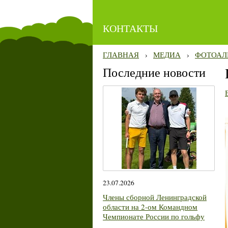
КОНТАКТЫ
ГЛАВНАЯ
›
МЕДИА
›
ФОТОАЛ
Последние новости
23.07.2026
Члены сборной Ленинградской
области на 2-ом Командном
Чемпионате России по гольфу