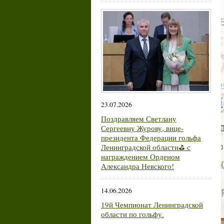
23.07.2026
Поздравляем Светлану
Сергеевну Журову, вице-
президента Федерации гольфа
Ленинградской области⛳ с
награждением Орденом
Александра Невского!
14.06.2026
19й Чемпионат Ленинградской
области по гольфу.