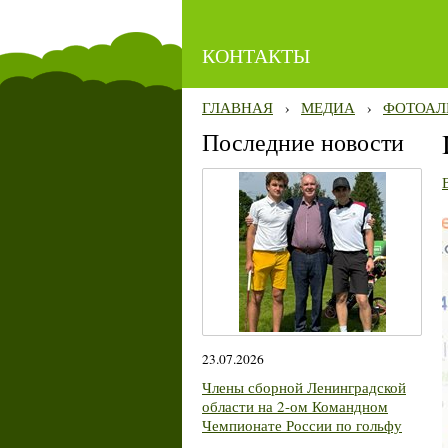
КОНТАКТЫ
ГЛАВНАЯ
›
МЕДИА
›
ФОТОАЛ
Последние новости
23.07.2026
Члены сборной Ленинградской
области на 2-ом Командном
Чемпионате России по гольфу