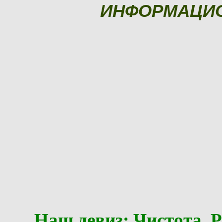
ИНФОРМАЦИ
Наш девиз: Чистота