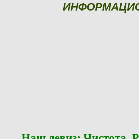
ИНФОРМАЦИ
Наш девиз: Чистота