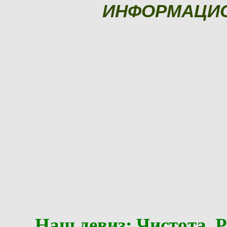
ИНФОРМАЦИ
Наш девиз: Чистота