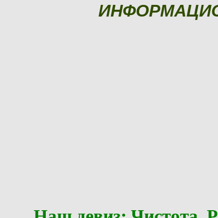
ИНФОРМАЦИ
Наш девиз: Чистота