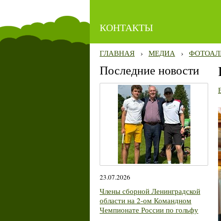
КОНТАКТЫ
ГЛАВНАЯ
›
МЕДИА
›
ФОТОАЛ
Последние новости
23.07.2026
Члены сборной Ленинградской
области на 2-ом Командном
Чемпионате России по гольфу