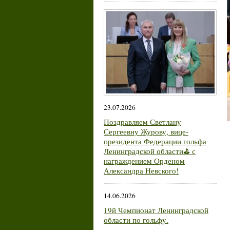
23.07.2026
Поздравляем Светлану
Сергеевну Журову, вице-
президента Федерации гольфа
Ленинградской области⛳ с
награждением Орденом
Александра Невского!
14.06.2026
19й Чемпионат Ленинградской
области по гольфу.