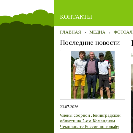
КОНТАКТЫ
ГЛАВНАЯ
›
МЕДИА
›
ФОТОАЛ
Последние новости
23.07.2026
Члены сборной Ленинградской
области на 2-ом Командном
Чемпионате России по гольфу