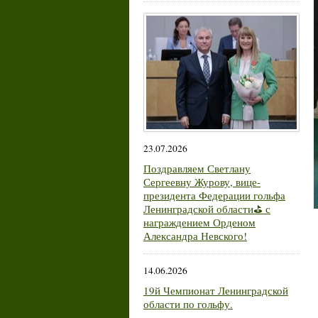
23.07.2026
Поздравляем Светлану
Сергеевну Журову, вице-
президента Федерации гольфа
Ленинградской области⛳ с
награждением Орденом
Александра Невского!
14.06.2026
19й Чемпионат Ленинградской
области по гольфу.