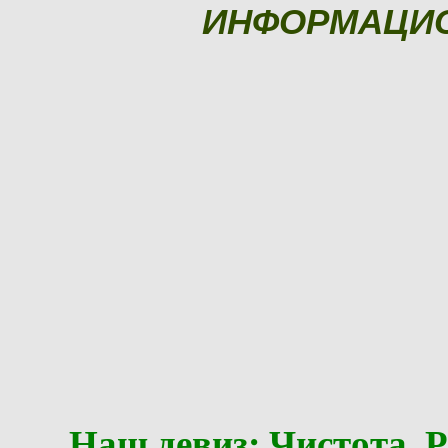
ИНФОРМАЦИ
Наш девиз: Чистота