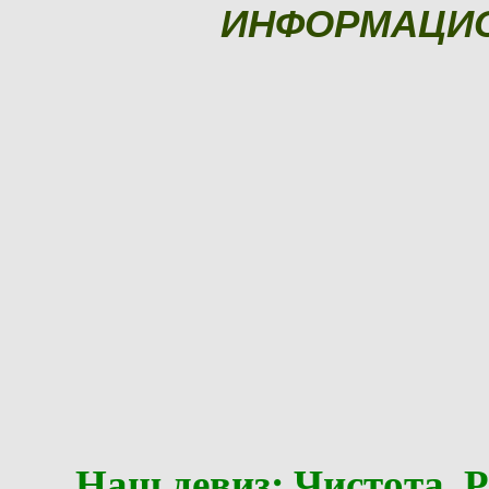
ИНФОРМАЦИ
Наш девиз: Чистота