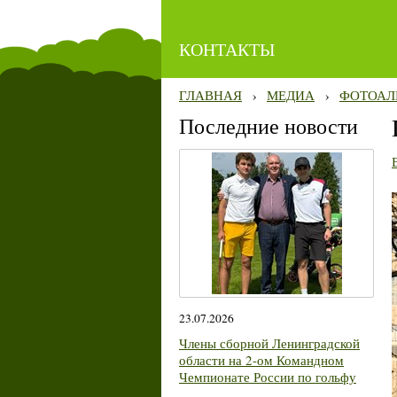
КОНТАКТЫ
ГЛАВНАЯ
›
МЕДИА
›
ФОТОАЛ
Последние новости
23.07.2026
Члены сборной Ленинградской
области на 2-ом Командном
Чемпионате России по гольфу