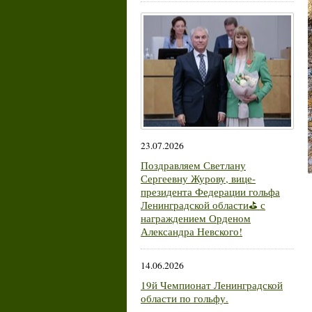
23.07.2026
Поздравляем Светлану
Сергеевну Журову, вице-
президента Федерации гольфа
Ленинградской области⛳ с
награждением Орденом
Александра Невского!
14.06.2026
19й Чемпионат Ленинградской
области по гольфу.