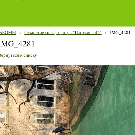
ЬБОМЫ
›
Открытие гольф-центра "Плоткина 42"
›
IMG_4281
IMG_4281
Вернуться к списку