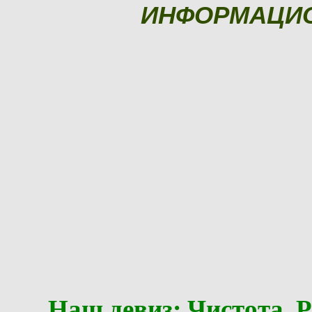
ИНФОРМАЦИ
Наш девиз: Чистота