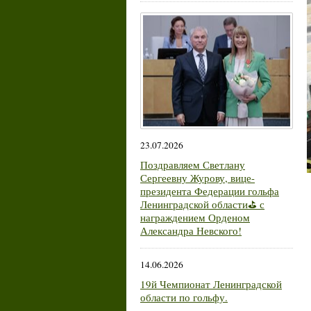
23.07.2026
Поздравляем Светлану
Сергеевну Журову, вице-
президента Федерации гольфа
Ленинградской области⛳ с
награждением Орденом
Александра Невского!
14.06.2026
19й Чемпионат Ленинградской
области по гольфу.