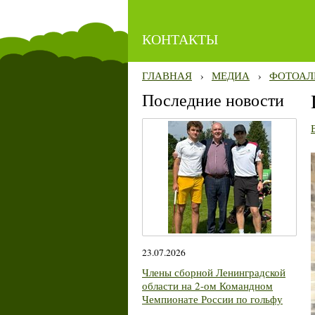
КОНТАКТЫ
ГЛАВНАЯ
›
МЕДИА
›
ФОТОАЛ
Последние новости
23.07.2026
Члены сборной Ленинградской
области на 2-ом Командном
Чемпионате России по гольфу