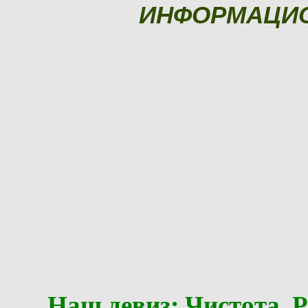
ИНФОРМАЦИ
Наш девиз: Чистота