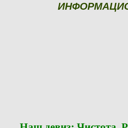
ИНФОРМАЦИ
Наш девиз: Чистота