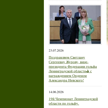
23.07.2026
Поздравляем Светлану
Сергеевну Журову, вице-
президента Федерации гольфа
Ленинградской области⛳ с
награждением Орденом
Александра Невского!
14.06.2026
19й Чемпионат Ленинградской
области по гольфу.