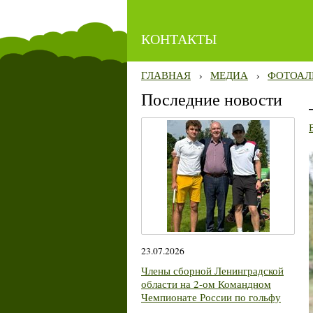
КОНТАКТЫ
ГЛАВНАЯ
›
МЕДИА
›
ФОТОАЛ
Последние новости
23.07.2026
Члены сборной Ленинградской
области на 2-ом Командном
Чемпионате России по гольфу