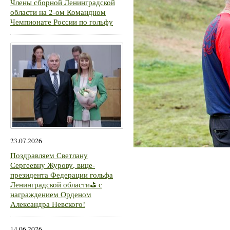
Члены сборной Ленинградской
области на 2-ом Командном
Чемпионате России по гольфу
23.07.2026
Поздравляем Светлану
Сергеевну Журову, вице-
президента Федерации гольфа
Ленинградской области⛳ с
награждением Орденом
Александра Невского!
14.06.2026