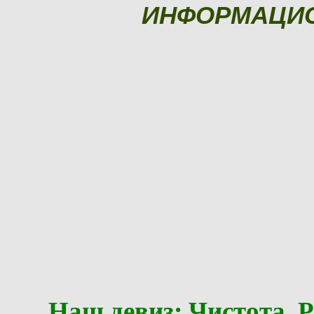
ИНФОРМАЦИ
Наш девиз: Чистота