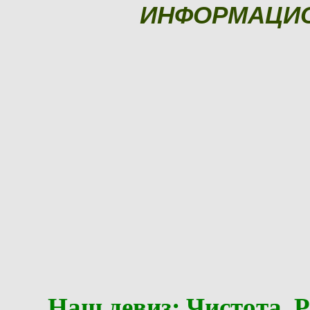
ИНФОРМАЦИ
Наш девиз: Чистота