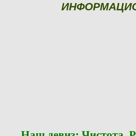
ИНФОРМАЦИ
Наш девиз: Чистота