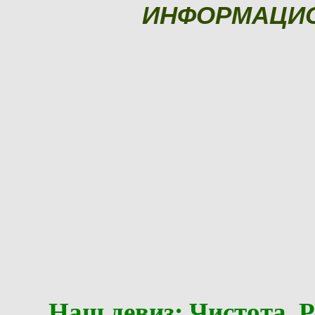
ИНФОРМАЦИ
Наш девиз: Чистота