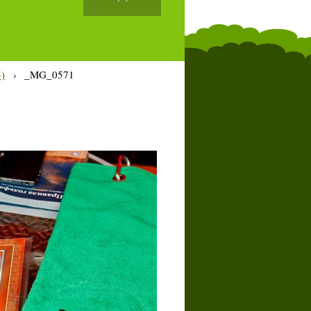
)
›
_MG_0571