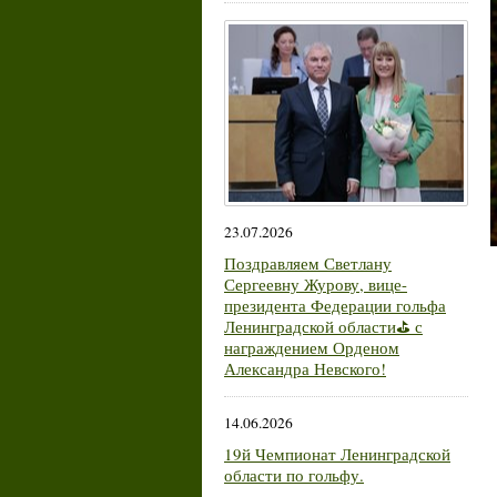
23.07.2026
Поздравляем Светлану
Сергеевну Журову, вице-
президента Федерации гольфа
Ленинградской области⛳ с
награждением Орденом
Александра Невского!
14.06.2026
19й Чемпионат Ленинградской
области по гольфу.