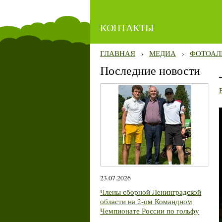
КОНТАКТЫ
ГЛАВНАЯ
›
МЕДИА
›
ФОТОАЛ
Последние новости
23.07.2026
Члены сборной Ленинградской
области на 2-ом Командном
Чемпионате России по гольфу