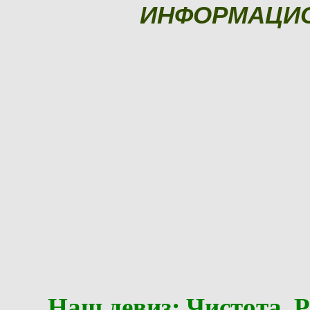
ИНФОРМАЦИ
Наш девиз: Чистота