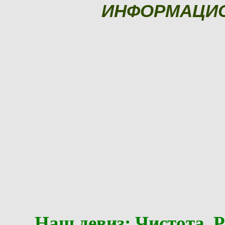
ИНФОРМАЦИ
Наш девиз: Чистота