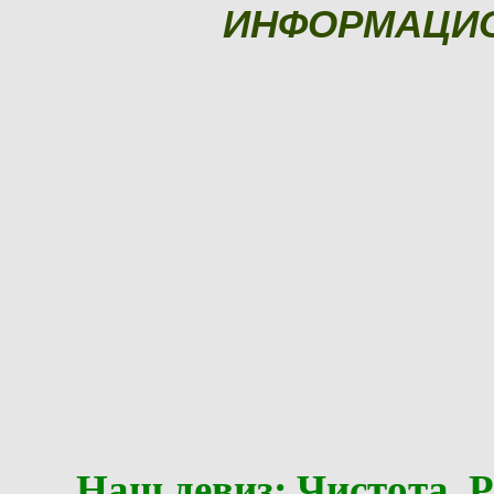
ИНФОРМАЦИ
Наш девиз: Чистота