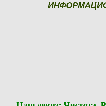
ИНФОРМАЦИ
Наш девиз: Чистота