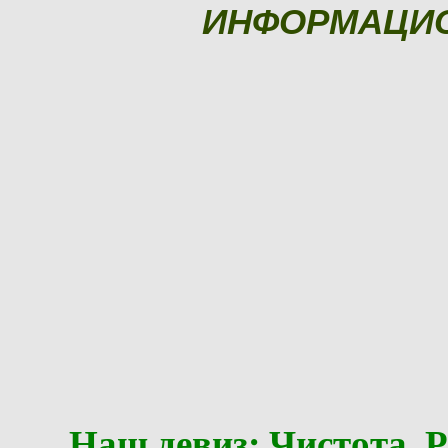
ИНФОРМАЦИ
Наш девиз: Чистота