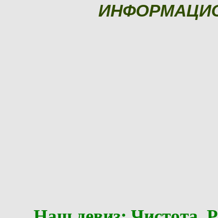
ИНФОРМАЦИ
Наш девиз: Чистота