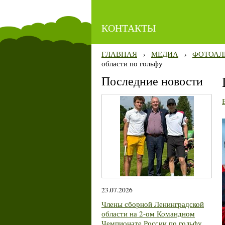
КОНТАКТЫ
ГЛАВНАЯ
›
МЕДИА
›
ФОТОАЛ
области по гольфу
Последние новости
23.07.2026
Члены сборной Ленинградской
области на 2-ом Командном
Чемпионате России по гольфу