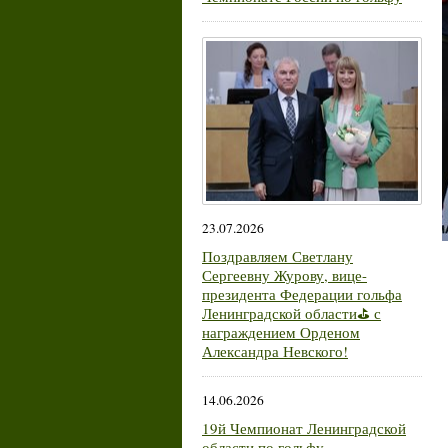
23.07.2026
Поздравляем Светлану
Сергеевну Журову, вице-
президента Федерации гольфа
Ленинградской области⛳ с
награждением Орденом
Александра Невского!
14.06.2026
19й Чемпионат Ленинградской
области по гольфу.