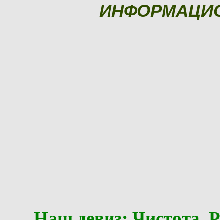
ИНФОРМАЦИ
Наш девиз: Чистота