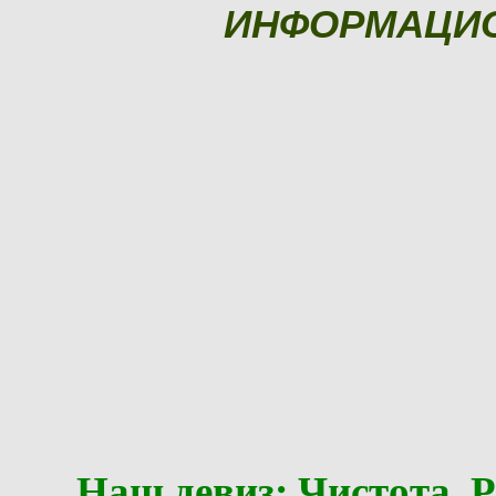
ИНФОРМАЦИ
Наш девиз: Чистота