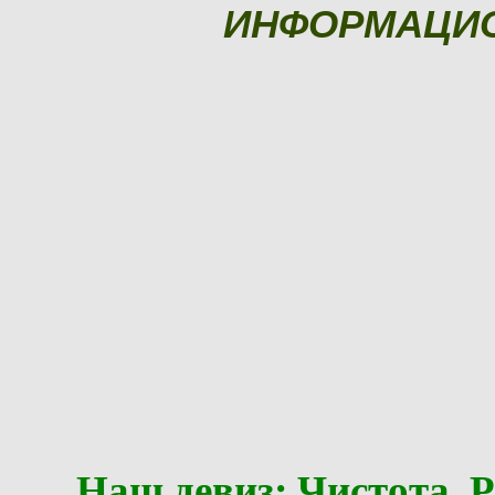
ИНФОРМАЦИ
Наш девиз: Чистота