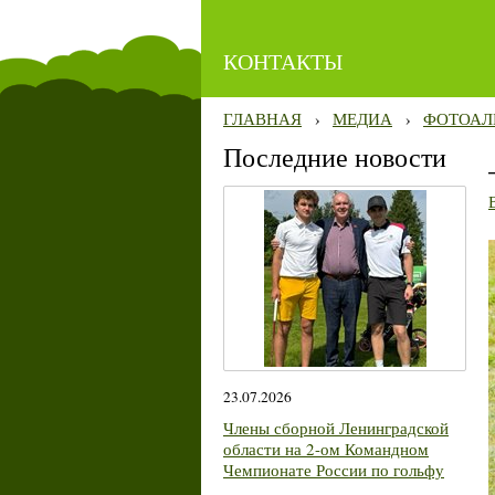
КОНТАКТЫ
ГЛАВНАЯ
›
МЕДИА
›
ФОТОАЛ
Последние новости
23.07.2026
Члены сборной Ленинградской
области на 2-ом Командном
Чемпионате России по гольфу