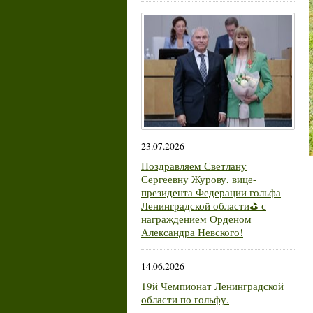
23.07.2026
Поздравляем Светлану
Сергеевну Журову, вице-
президента Федерации гольфа
Ленинградской области⛳ с
награждением Орденом
Александра Невского!
14.06.2026
19й Чемпионат Ленинградской
области по гольфу.