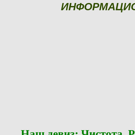
ИНФОРМАЦИ
Наш девиз: Чистота