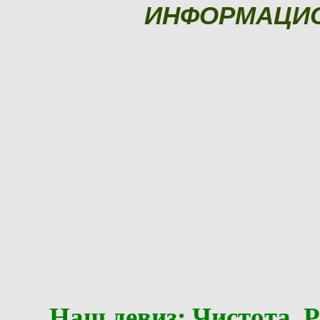
ИНФОРМАЦИ
Наш девиз: Чистота