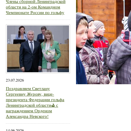
Члены сборной Ленинградской
области на 2-ом Командном
Чемпионате России по гольфу
23.07.2026
Поздравляем Светлану
Сергеевну Журову, вице-
президента Федерации гольфа
Ленинградской области⛳ с
награждением Орденом
Александра Невского!
14.06.2026