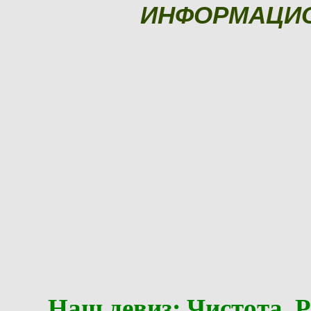
ИНФОРМАЦИ
Наш девиз: Чистота