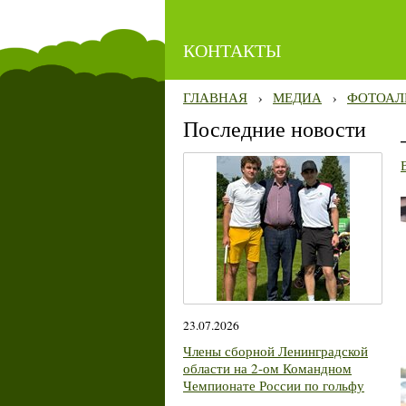
КОНТАКТЫ
ГЛАВНАЯ
›
МЕДИА
›
ФОТОАЛ
Последние новости
23.07.2026
Члены сборной Ленинградской
области на 2-ом Командном
Чемпионате России по гольфу