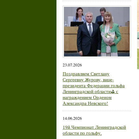
23.07.2026
Поздравляем Светлану
Сергеевну Журову, вице-
президента Федерации гольфа
Ленинградской области⛳ с
награждением Орденом
Александра Невского!
14.06.2026
19й Чемпионат Ленинградской
области по гольфу.