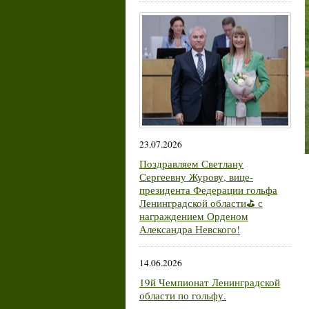
23.07.2026
Поздравляем Светлану
Сергеевну Журову, вице-
президента Федерации гольфа
Ленинградской области⛳ с
награждением Орденом
Александра Невского!
14.06.2026
19й Чемпионат Ленинградской
области по гольфу.