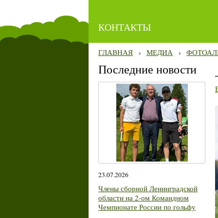
КОНТАКТЫ
ГЛАВНАЯ
›
МЕДИА
›
ФОТОАЛ
Последние новости
23.07.2026
Члены сборной Ленинградской
области на 2-ом Командном
Чемпионате России по гольфу