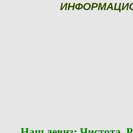
ИНФОРМАЦИ
Наш девиз: Чистота