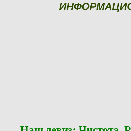
ИНФОРМАЦИ
Наш девиз: Чистота