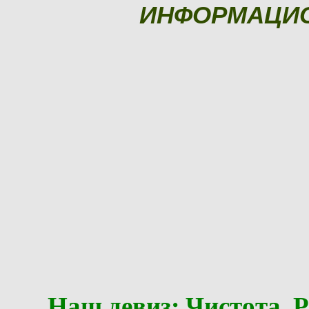
ИНФОРМАЦИ
Наш девиз: Чистота