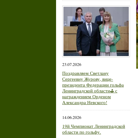
23.07.2026
Поздравляем Светлану
Сергеевну Журову, вице-
президента Федерации гольфа
Ленинградской области⛳ с
награждением Орденом
Александра Невского!
14.06.2026
19й Чемпионат Ленинградской
области по гольфу.