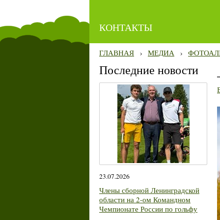
КОНТАКТЫ
ГЛАВНАЯ
›
МЕДИА
›
ФОТОАЛ
Последние новости
23.07.2026
Члены сборной Ленинградской
области на 2-ом Командном
Чемпионате России по гольфу