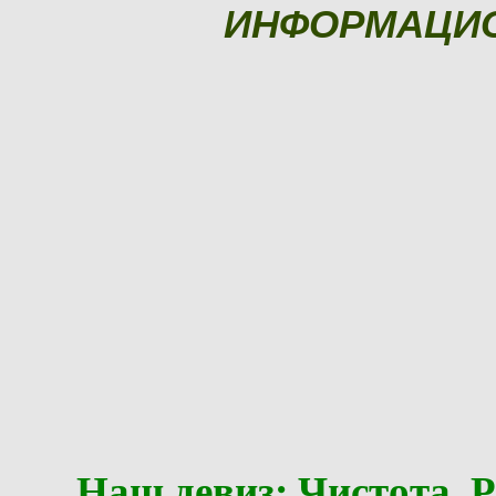
ИНФОРМАЦИ
Наш девиз: Чистота