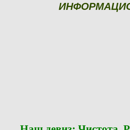
ИНФОРМАЦИ
Наш девиз: Чистота