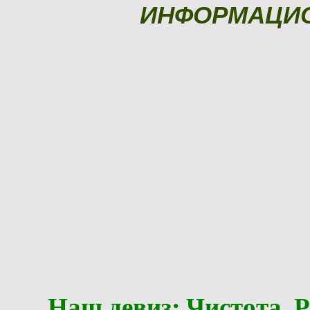
ИНФОРМАЦИ
Наш девиз: Чистота