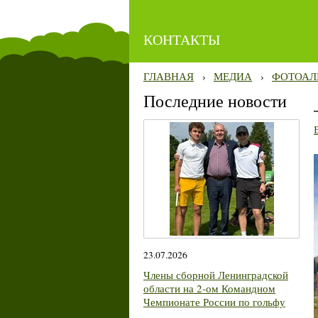
КОНТАКТЫ
ГЛАВНАЯ
›
МЕДИА
›
ФОТОАЛ
Последние новости
23.07.2026
Члены сборной Ленинградской
области на 2-ом Командном
Чемпионате России по гольфу