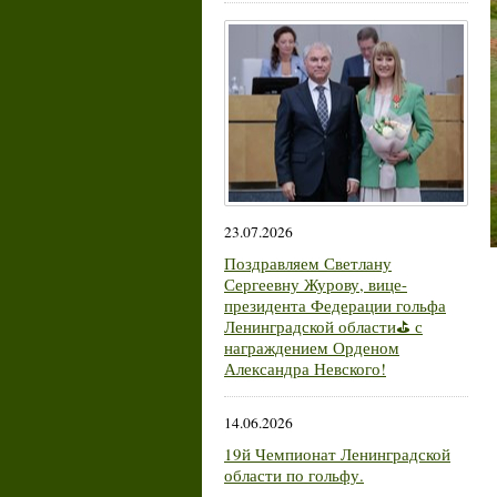
23.07.2026
Поздравляем Светлану
Сергеевну Журову, вице-
президента Федерации гольфа
Ленинградской области⛳ с
награждением Орденом
Александра Невского!
14.06.2026
19й Чемпионат Ленинградской
области по гольфу.