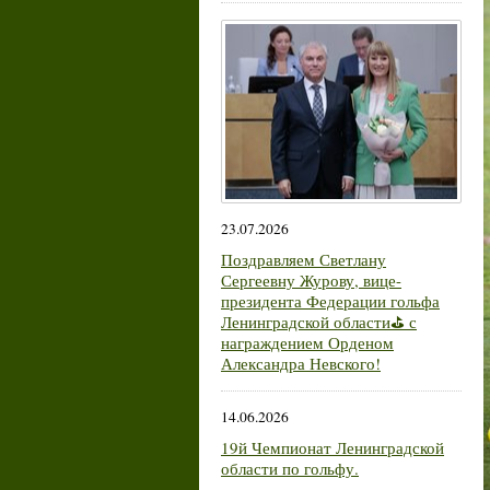
23.07.2026
Поздравляем Светлану
Сергеевну Журову, вице-
президента Федерации гольфа
Ленинградской области⛳ с
награждением Орденом
Александра Невского!
14.06.2026
19й Чемпионат Ленинградской
области по гольфу.