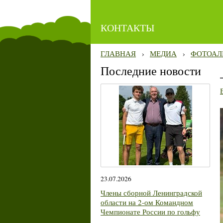
КОНТАКТЫ
ГЛАВНАЯ
›
МЕДИА
›
ФОТОАЛ
Последние новости
23.07.2026
Члены сборной Ленинградской
области на 2-ом Командном
Чемпионате России по гольфу